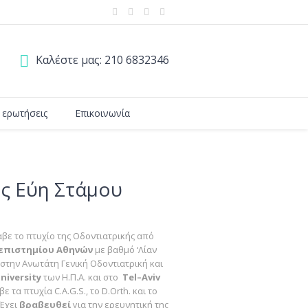
Καλέστε μας:
210 6832346
 ερωτήσεις
Επικοινωνία
ς Εύη Στάμου
βε το πτυχίο της Οδοντιατρικής από
επιστημίου Αθηνών
με βαθμό ‘Λίαν
ε στην Ανωτάτη Γενική Οδοντιατρική και
niversity
των Η.Π.Α. και στο
Tel
–
Aviv
 τα πτυχία C.A.G.S., το D.Orth. και το
Έχει
βραβευθεί
για την ερευνητική της