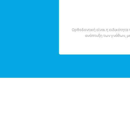
Oρθοδοντική είναι η ειδικότητα
ανάπτυξη των γνάθων, με