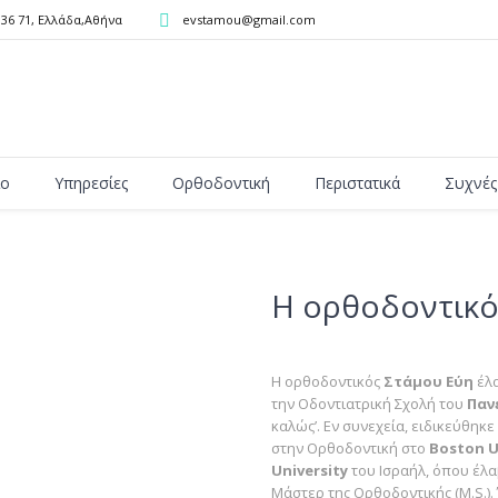
136 71
,
Ελλάδα,Αθήνα
evstamou@gmail.com
ίο
Υπηρεσίες
Ορθοδοντική
Περιστατικά
Συχνές
Η ορθοδοντικό
H ορθοδοντικός
Στάμου Εύη
έλα
την Οδοντιατρική Σχολή του
Παν
καλώς’. Εν συνεχεία, ειδικεύθηκ
στην Ορθοδοντική στο
Boston
U
University
του Ισραήλ, όπου έλαβε
Μάστερ της Ορθοδοντικής (M.S.). 