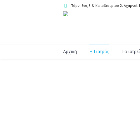
Πάρνηθος 3 & Καποδιστρίου 2
, Αχαρναί
Αρχική
Η Γιατρός
Το ιατρε