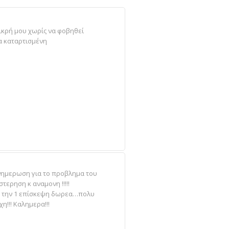
μικρή μου χωρίς να φοβηθεί
α καταρτισμένη
νημερωση για το προβλημα του
τερηση κ αναμονη !!!!!
 την 1 επίσκεψη δωρεα…πολυ
η!!! Καλημερα!!!