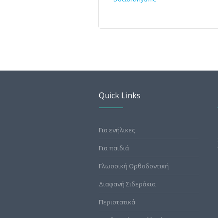
Quick Links
Για ενήλικες
Για παιδιά
Γλωσσική Ορθοδοντική
Διαφανή Σιδεράκια
Περιστατικά