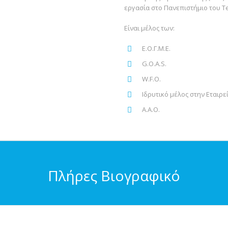
εργασία στο Πανεπιστήμιο του Tel
Eίναι μέλος των:
Ε.Ο.Γ.Μ.Ε.
G.O.A.S.
W.F.O.
Ιδρυτικό μέλος στην Εταιρ
A.A.O.
Πλήρες Βιογραφικό