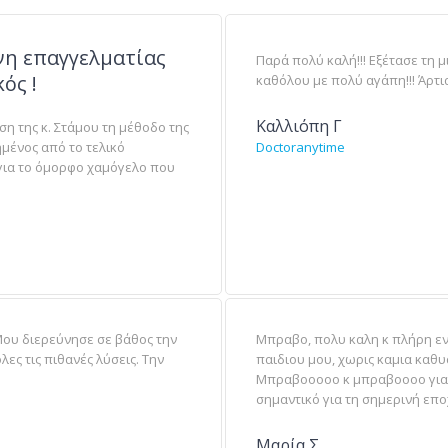
νη επαγγελματίας
Παρά πολύ καλή!!! Εξέτασε τη 
ός !
καθόλου με πολύ αγάπη!!! Άρτι
Καλλιόπη Γ
η της κ. Στάμου τη μέθοδο της
ημένος από το τελικό
Doctoranytime
για το όμορφο χαμόγελο που
Μου διερεύνησε σε βάθος την
Μπραβο, πολυ καλη κ πλήρη ε
ες τις πιθανές λύσεις. Την
παιδιου μου, χωρις καμια καθυσ
Μπραβοοοοο κ μπραβοοοο για
σημαντικό για τη σημερινή εποχ
Μαρία Σ