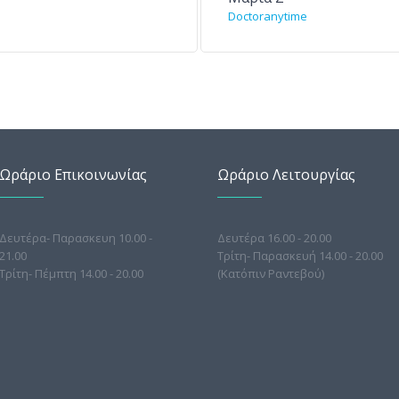
Doctoranytime
Ωράριο Επικοινωνίας
Ωράριο Λειτουργίας
Δευτέρα- Παρασκευη 10.00 -
Δευτέρα 16.00 - 20.00
21.00
Τρίτη- Παρασκευή 14.00 - 20.00
Τρίτη- Πέμπτη 14.00 - 20.00
(Κατόπιν Ραντεβού)