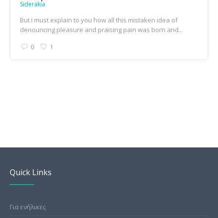
Siderakia
But I must explain to you how all this mistaken idea of
denouncing pleasure and praising pain was born and...
0
1
Quick Links
Για ενήλικες